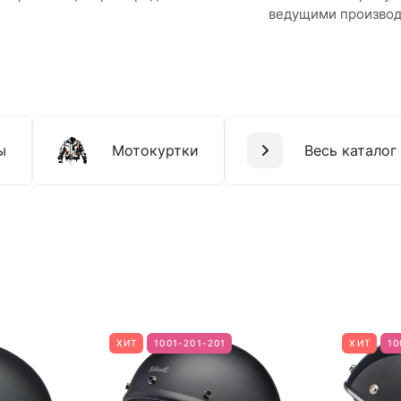
ведущими произво
ы
Мотокуртки
Весь каталог
ХИТ
1001-201-201
ХИТ
10