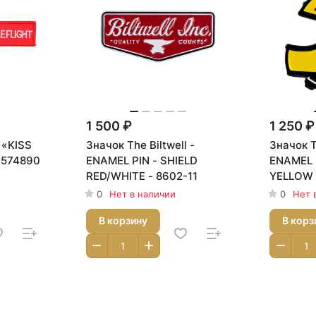
1 500 ₽
1 250 ₽
 «KISS
Значок The Biltwell -
Значок T
- 574890
ENAMEL PIN - SHIELD
ENAMEL 
RED/WHITE - 8602-11
YELLOW 
0
Нет в наличии
0
Нет 
В корзину
В корз