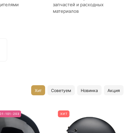
дителями
запчастей и расходных
материалов
Хит
Советуем
Новинка
Акция
01-101-203
ХИТ