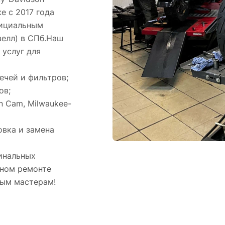
е с 2017 года
фициальным
велл) в СПб.Наш
 услуг для
ечей и фильтров;
ов;
n Cam, Milwaukee-
вка и замена
инальных
ьном ремонте
ным мастерам!