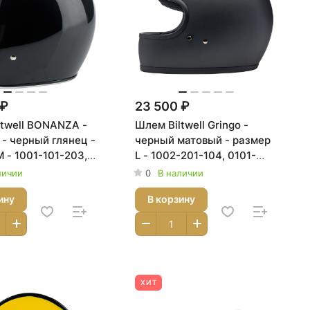
 ₽
23 500 ₽
ltwell BONANZA -
Шлем Biltwell Gringo -
 - черный глянец -
черный матовый - размер
 - 1001-101-203,
L - 1002-201-104, 0101-
04
11411
личии
0
В наличии
ину
В корзину
ХИТ