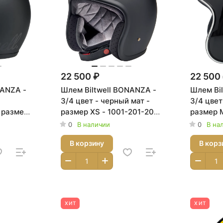
22 500 ₽
22 500
NANZA -
Шлем Biltwell BONANZA -
Шлем Bi
3/4 цвет - черный мат -
3/4 цвет
 размер
размер XS - 1001-201-201,
размер M
, 0104-
0104-1484
0104-15
0
В наличии
0
В на
В корзину
В корз
ХИТ
ХИТ