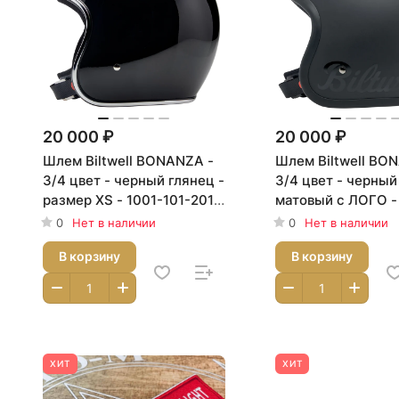
20 000 ₽
20 000 ₽
Шлем Biltwell BONANZA -
Шлем Biltwell BO
3/4 цвет - черный глянец -
3/4 цвет - черный
размер XS - 1001-101-201,
матовый с ЛОГО -
0104-1502
XS - 1001-638-201
0
Нет в наличии
0
Нет в наличии
2846
В корзину
В корзину
ХИТ
ХИТ