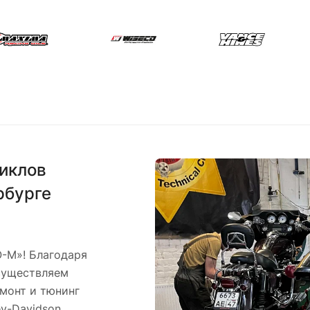
иклов
рбурге
-М»! Благодаря
существляем
монт и тюнинг
y-Davidson