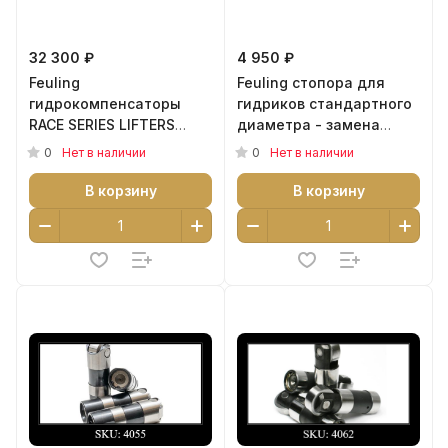
32 300 ₽
4 950 ₽
Feuling
Feuling стопора для
гидрокомпенсаторы
гидриков стандартного
RACE SERIES LIFTERS
диаметра - замена
Oversize +.0015 OD для
18535-99 - артикул 4100
0
0
Нет в наличии
Нет в наличии
T/C 99 - 17, XL и Buell 00
- 22 - артикул 4052
В корзину
В корзину