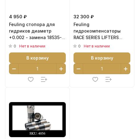
4 950 ₽
32 300 ₽
Feuling стопора для
Feuling
гидриков диаметр
гидрокомпенсаторы
+0.002 - замена 18535-
RACE SERIES LIFTERS
99 - артикул 4102
Oversize +.0015 OD для
0
0
Нет в наличии
Нет в наличии
Milwaukee Eight 17-25 -
артикул 4019
В корзину
В корзину