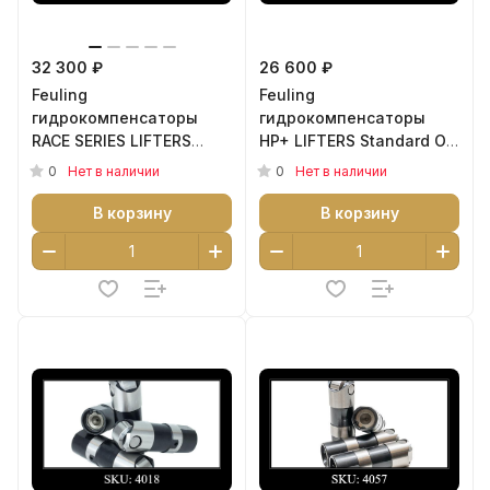
32 300 ₽
26 600 ₽
Feuling
Feuling
гидрокомпенсаторы
гидрокомпенсаторы
RACE SERIES LIFTERS
HP+ LIFTERS Standard OD
Standard OD для
для XL Sportster, Buell 91
0
0
Нет в наличии
Нет в наличии
Milwaukee Eight 17-25 -
- 99 аналог 18526-89A -
артикул 4017
артикул 4025
В корзину
В корзину