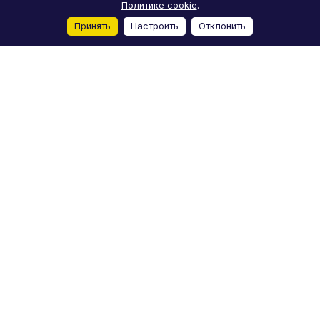
Политике cookie
.
Принять
Настроить
Отклонить
Главная
Каталог
Корзина
Избранные
Кабинет
Сравнение
Каталог
Акции
Бренды
Услуги
Блог
О компании
Реквизиты
Условия доставки
Условия оплаты
Отзывы
Контакты
+7 (812) 244-98-78
moto-m-spb@yandex.ru
Лиговский проспект, 50Д, Санкт-Петербург
© 2026 Мото-M
Конфиденциальность
Пользовательское
Оферта
соглашение