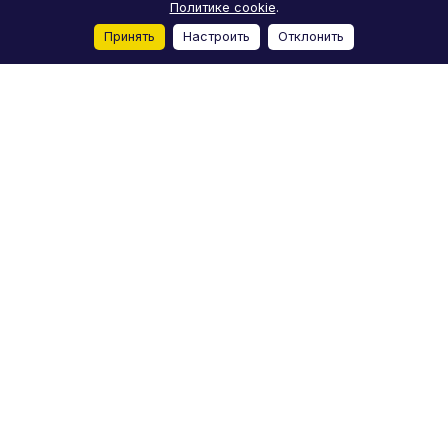
Политике cookie
.
Принять
Настроить
Отклонить
Главная
Каталог
Корзина
Избранные
Кабинет
Сравнение
Каталог
Акции
Бренды
Услуги
Блог
О компании
Реквизиты
Условия доставки
Условия оплаты
Отзывы
Контакты
+7 (812) 244-98-78
moto-m-spb@yandex.ru
Лиговский проспект, 50Д, Санкт-Петербург
© 2026 Мото-M
Конфиденциальность
Пользовательское
Оферта
соглашение