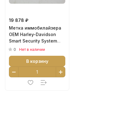
19 878 ₽
Метка иммобилайзера
OEM Harley-Davidson
Smart Security System
Hands Free Fob 68926-07
0
Нет в наличии
В корзину