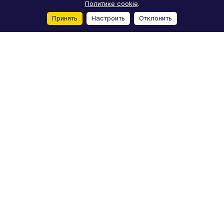
Политике cookie
.
Принять
Настроить
Отклонить
Главная
Каталог
Корзина
Избранные
Кабинет
Сравнение
Каталог
Акции
Бренды
Услуги
Блог
О компании
Реквизиты
Условия доставки
Условия оплаты
Отзывы
Контакты
+7 (812) 244-98-78
moto-m-spb@yandex.ru
Лиговский проспект, 50Д, Санкт-Петербург
© 2026 Мото-M
Конфиденциальность
Пользовательское
Оферта
соглашение