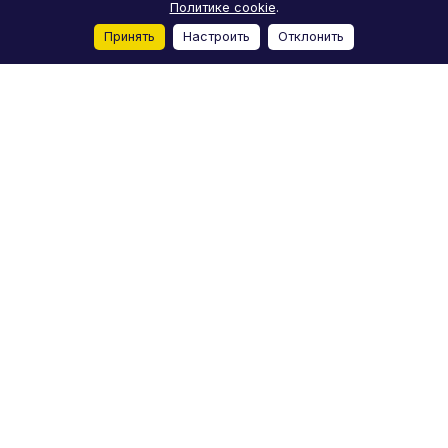
Политике cookie
.
Принять
Настроить
Отклонить
Главная
Каталог
Корзина
Избранные
Кабинет
Сравнение
Каталог
Акции
Бренды
Услуги
Блог
О компании
Реквизиты
Условия доставки
Условия оплаты
Отзывы
Контакты
+7 (812) 244-98-78
moto-m-spb@yandex.ru
Лиговский проспект, 50Д, Санкт-Петербург
© 2026 Мото-M
Конфиденциальность
Пользовательское
Оферта
соглашение