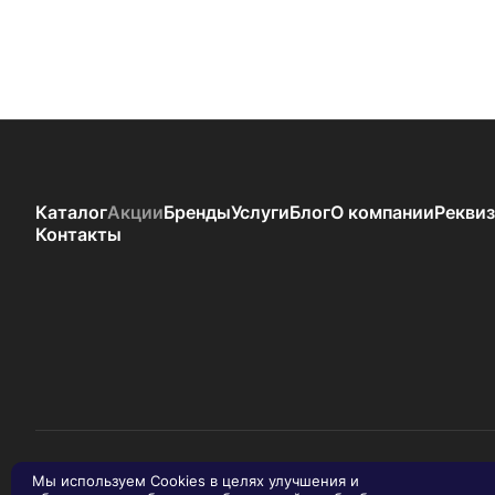
Каталог
Акции
Бренды
Услуги
Блог
О компании
Рекви
Контакты
Мы используем Cookies в целях улучшения и
© 2026 Мото-M