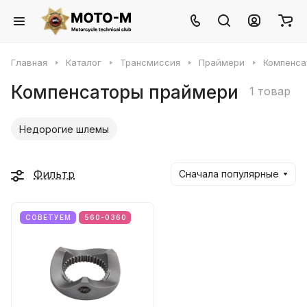
Главная
Каталог
Трансмиссия
Праймери
Компенса
Компенсаторы праймери
1 товар
Недорогие шлемы
Фильтр
Сначала популярные
СОВЕТУЕМ
560-0360