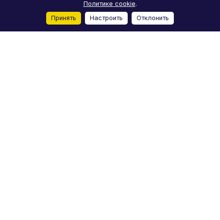
Политике cookie
.
Принять
Настроить
Отклонить
Главная
Каталог
Корзина
Избранные
Кабинет
Сравнение
Каталог
Акции
Бренды
Услуги
Блог
О компании
Реквизиты
Условия доставки
Условия оплаты
Отзывы
Контакты
+7 (812) 244-98-78
moto-m-spb@yandex.ru
Лиговский проспект, 50Д, Санкт-Петербург
© 2026 Мото-M
Конфиденциальность
Пользовательское
Оферта
соглашение