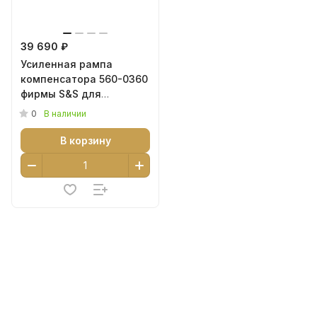
39 690 ₽
Усиленная рампа
компенсатора 560-0360
фирмы S&S для
моделей с двигателем
0
В наличии
M8 560
В корзину