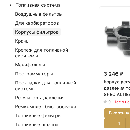
Топливная система
Воздушные фильтры
Для карбюраторов
Корпусы фильтров
Краны
Крепеж для топливной
сиситемы
Манифольды
3 246 ₽
Программаторы
Корпус рег
Прокладки для топливной
давления т
системы
SPECIALTIE
Регуляторы давления
для мотоцик
0
Нет в н
Ремкомплет быстросъема
Davidson To
В корзину
2007 гг. и S
Топливные фильтры
2008 гг. ан
Топливные шланги
01, 1009001