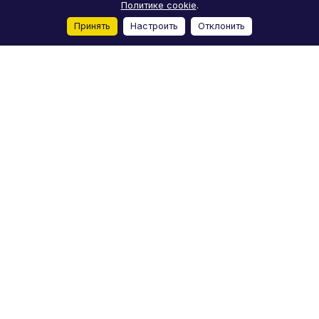
Политике cookie
.
Принять
Настроить
Отклонить
Главная
Каталог
Корзина
Избранные
Кабинет
Сравнение
Каталог
Акции
Бренды
Услуги
Блог
О компании
Реквизиты
Условия доставки
Условия оплаты
Отзывы
Контакты
+7 (812) 244-98-78
moto-m-spb@yandex.ru
Лиговский проспект, 50Д, Санкт-Петербург
© 2026 Мото-M
Конфиденциальность
Пользовательское
Оферта
соглашение