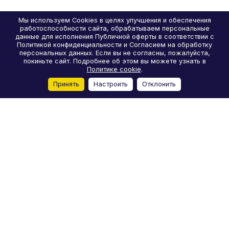
Мы используем Cookies в целях улучшения и обеспечения
работоспособности сайта, обрабатываем персональные
данные для исполнения Публичной оферты в соответствии с
Политикой конфиденциальности и Согласием на обработку
персональных данных. Если вы не согласны, пожалуйста,
В корзину
покиньте сайт. Подробнее об этом вы можете узнать в
Политике cookie
.
Принять
Настроить
Отклонить
Главная
Каталог
Корзина
Избранные
Кабинет
Сравнение
Каталог
Акции
Бренды
Услуги
Блог
О компании
Реквизиты
Условия доставки
Условия оплаты
Отзывы
Контакты
+7 (812) 244-98-78
moto-m-spb@yandex.ru
Лиговский проспект, 50Д, Санкт-Петербург